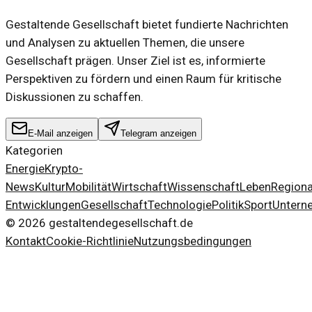
Gestaltende Gesellschaft bietet fundierte Nachrichten
und Analysen zu aktuellen Themen, die unsere
Gesellschaft prägen. Unser Ziel ist es, informierte
Perspektiven zu fördern und einen Raum für kritische
Diskussionen zu schaffen.
E-Mail anzeigen
Telegram anzeigen
Kategorien
Energie
Krypto-
News
Kultur
Mobilität
Wirtschaft
Wissenschaft
Leben
Regiona
Entwicklungen
Gesellschaft
Technologie
Politik
Sport
Untern
©
2026
gestaltendegesellschaft.de
Kontakt
Cookie-Richtlinie
Nutzungsbedingungen