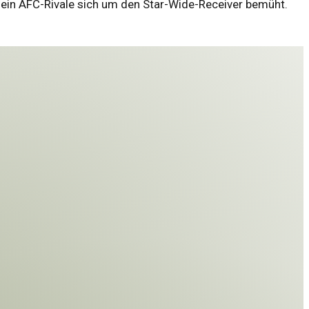
s ein AFC-Rivale sich um den Star-Wide-Receiver bemüht.