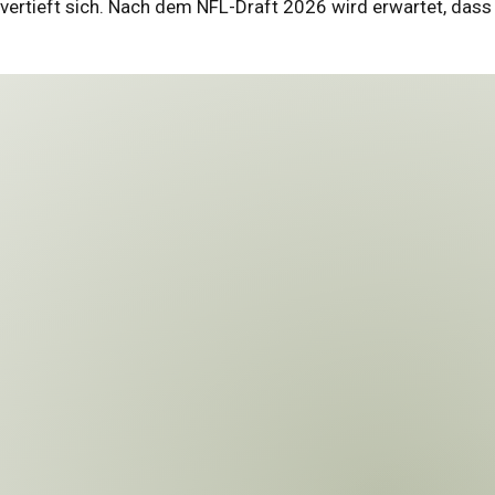
L vertieft sich. Nach dem NFL-Draft 2026 wird erwartet, das