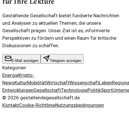
für Ihre Lektüre
Gestaltende Gesellschaft bietet fundierte Nachrichten
und Analysen zu aktuellen Themen, die unsere
Gesellschaft prägen. Unser Ziel ist es, informierte
Perspektiven zu fördern und einen Raum für kritische
Diskussionen zu schaffen.
E-Mail anzeigen
Telegram anzeigen
Kategorien
Energie
Krypto-
News
Kultur
Mobilität
Wirtschaft
Wissenschaft
Leben
Regiona
Entwicklungen
Gesellschaft
Technologie
Politik
Sport
Untern
©
2026
gestaltendegesellschaft.de
Kontakt
Cookie-Richtlinie
Nutzungsbedingungen